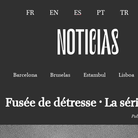
FR
EN
ES
PT
TR
NOTICIAS
s
Barcelona
Bruselas
Estambul
Lisboa
Fusée de détresse • La sé
Pub