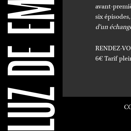
avant-premiè
six épisodes
d’un échange
RENDEZ-VO
6€ Tarif plei
C