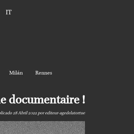
IT
Milán
Rennes
rie documentaire !
licado
28 Abril 2022
por
editeur-agedelatortue