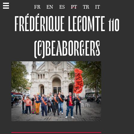
FR
EN
ES
PT
TR
IT
FRÉDÉRIQUE LECOMTE 110
(C)BEABORGERS