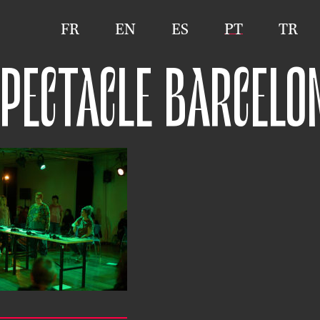
FR
EN
ES
PT
TR
SPECTACLE BARCELO