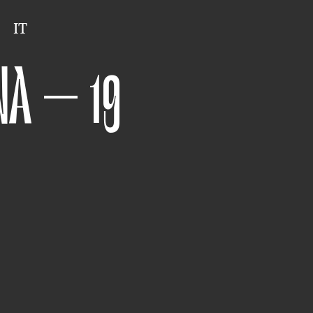
IT
NA – 19