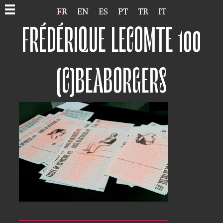
FR
EN
ES
PT
TR
IT
FRÉDÉRIQUE LECOMTE 100
(C)BEABORGERS