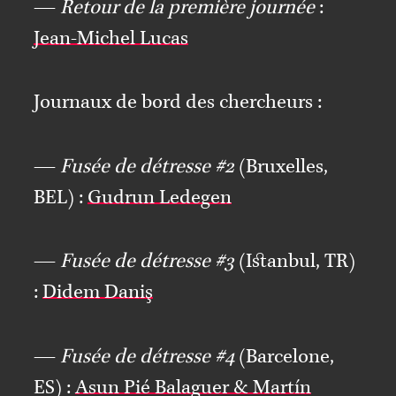
—
Retour de la première journée
:
Jean-Michel Lucas
Journaux de bord des chercheurs :
—
Fusée de détresse #2
(Bruxelles,
BEL) :
Gudrun Ledegen
—
Fusée de détresse #3
(Istanbul, TR)
:
Didem Daniş
—
Fusée de détresse #4
(Barcelone,
ES) :
Asun Pié Balaguer & Martín